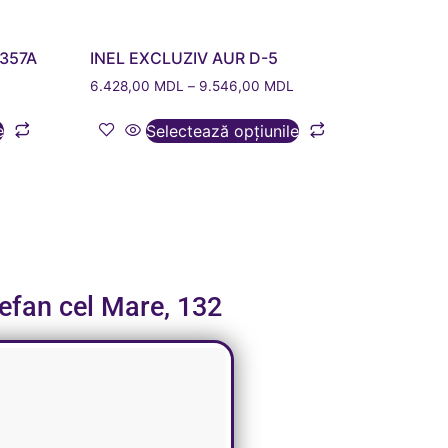
S357A
INEL EXCLUZIV AUR D-5
L
6.428,00
MDL
–
9.546,00
MDL
e
Selectează opțiunile
tefan cel Mare, 132