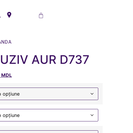
ANDA
LUZIV AUR D737
0
MDL