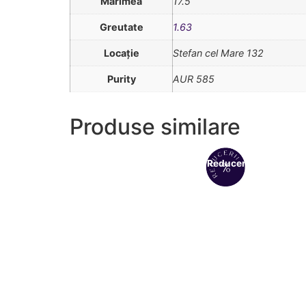
Mărimea
17.5
Greutate
1.63
Locație
Stefan cel Mare 132
Purity
AUR 585
Produse similare
Reduceri!