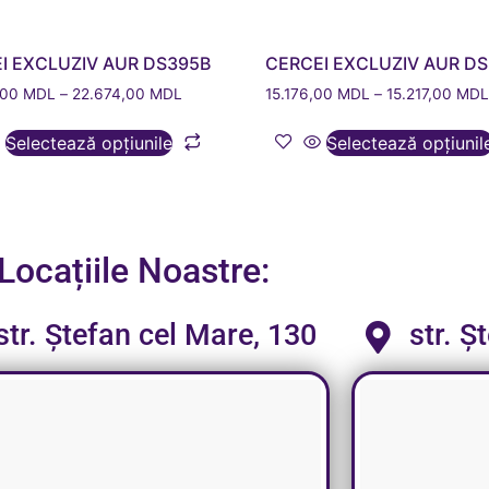
I EXCLUZIV AUR DS395B
CERCEI EXCLUZIV AUR D
,00
MDL
–
22.674,00
MDL
15.176,00
MDL
–
15.217,00
MD
Selectează opțiunile
Selectează opțiunil
Locațiile Noastre:
str. Ștefan cel Mare, 130
str. Ș