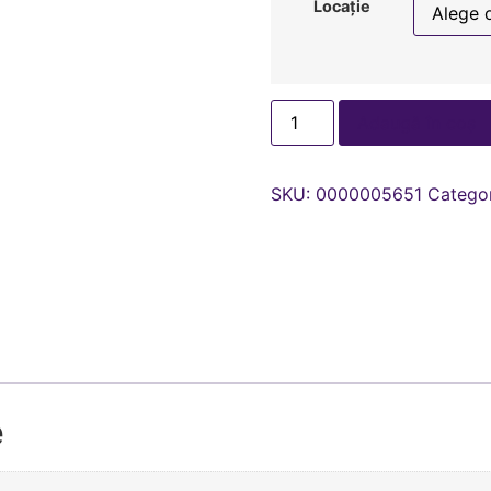
Locație
Adaugă în coș
SKU:
0000005651
Categor
e