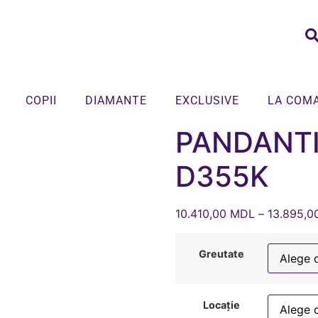
COPII
DIAMANTE
EXCLUSIVE
LA COM
PANDANTI
D355K
10.410,00
MDL
–
13.895,0
Greutate
Locație