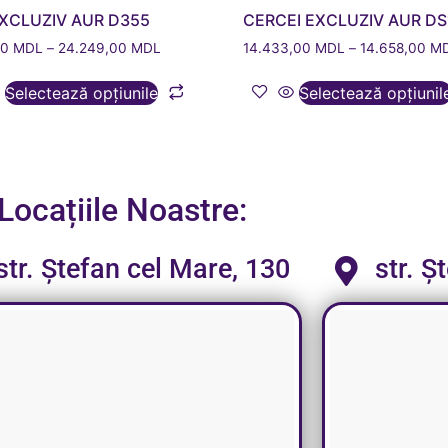
EXCLUZIV AUR D355
CERCEI EXCLUZIV AUR DS
00
MDL
–
24.249,00
MDL
14.433,00
MDL
–
14.658,00
M
Selectează opțiunile
Selectează opțiunil
Locațiile Noastre:
str. Ștefan cel Mare, 130
str. Ș