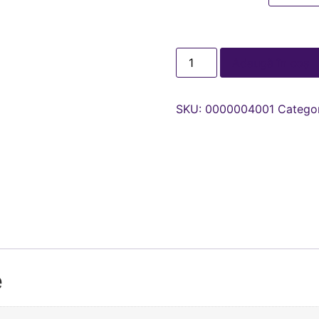
Adaugă în coș
SKU:
0000004001
Categor
e