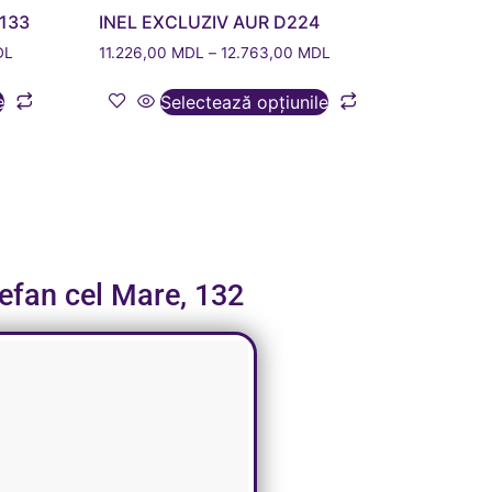
133
INEL EXCLUZIV AUR D224
DL
11.226,00
MDL
–
12.763,00
MDL
e
Selectează opțiunile
tefan cel Mare, 132