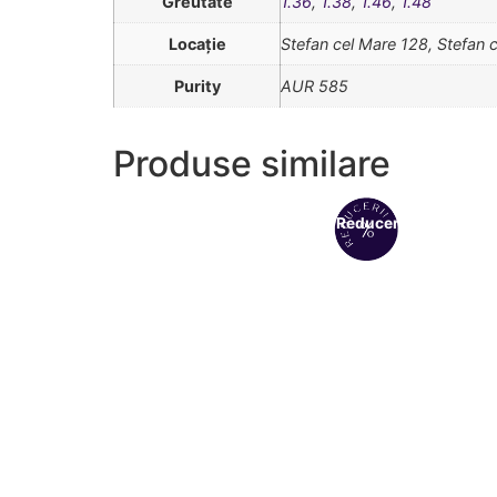
Greutate
1.36
,
1.38
,
1.46
,
1.48
Locație
Stefan cel Mare 128, Stefan 
Purity
AUR 585
Produse similare
Reduceri!