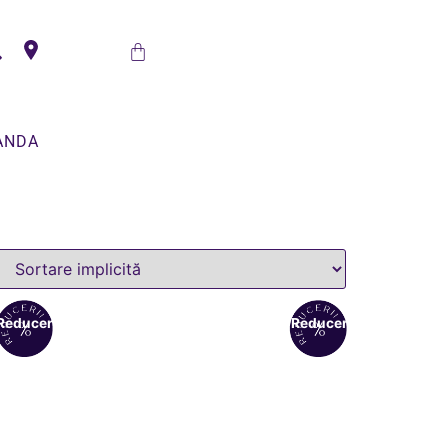
ANDA
Reduceri!
Reduceri!