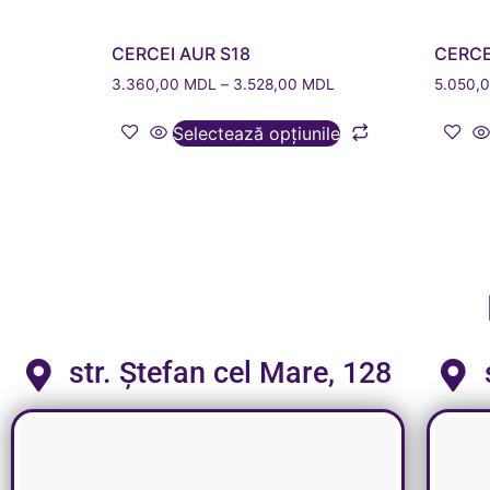
CERCEI AUR S18
CERCE
3.360,00
MDL
–
3.528,00
MDL
5.050,
Selectează opțiunile
str. Ștefan cel Mare, 128