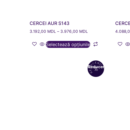
CERCEI AUR S143
CERCE
3.192,00
MDL
–
3.976,00
MDL
4.088,
Selectează opțiunile
Reduceri!