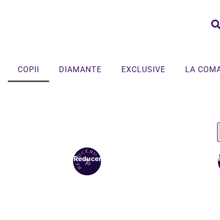
COPII
DIAMANTE
EXCLUSIVE
LA COM
Reduceri!