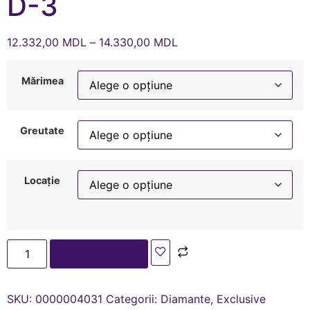
D-3
12.332,00
MDL
–
14.330,00
MDL
Mărimea
Greutate
Locație
Adaugă în coș
SKU:
0000004031
Categorii:
Diamante
,
Exclusive