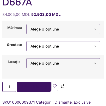
D667A
84.005,00
MDL
52.923,00
MDL
Mărimea
Greutate
Locație
Adaugă în coș
SKU:
0000009371
Categorii:
Diamante
,
Exclusive