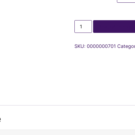
Adaugă în coș
SKU:
0000000701
Categor
e