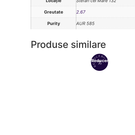
Locație
Stefan cel Mare 132
Greutate
2.67
Purity
AUR 585
Produse similare
Reduceri!