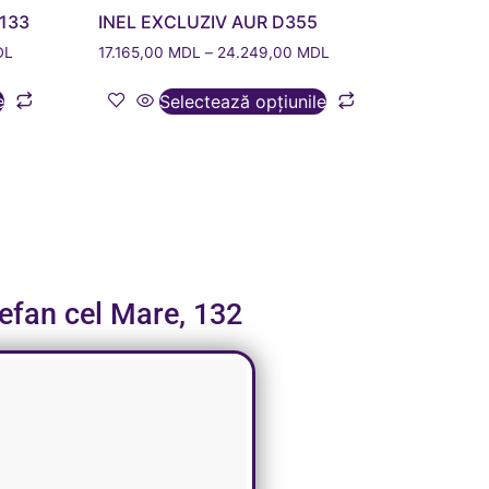
133
INEL EXCLUZIV AUR D355
DL
17.165,00
MDL
–
24.249,00
MDL
e
Selectează opțiunile
tefan cel Mare, 132