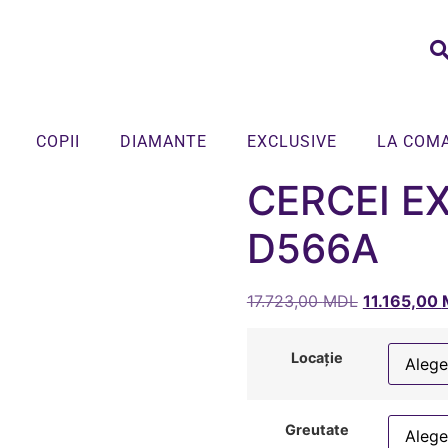
COPII
DIAMANTE
EXCLUSIVE
LA COM
CERCEI E
D566A
17.723,00
MDL
11.165,00
Locație
Greutate