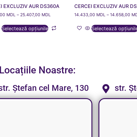
I EXCLUZIV AUR DS360A
CERCEI EXCLUZIV AUR DS
,00
MDL
–
25.407,00
MDL
14.433,00
MDL
–
14.658,00
M
Selectează opțiunile
Selectează opțiunil
Locațiile Noastre:
str. Ștefan cel Mare, 130
str. Ș