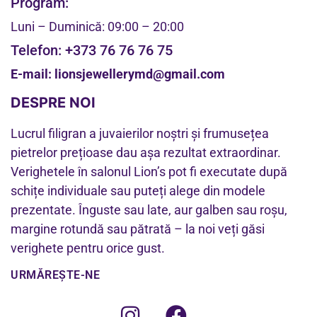
Program:
Luni – Duminică: 09:00 – 20:00
Telefon:
+373 76 76 76 75
E-mail:
lionsjewellerymd@gmail.com
DESPRE NOI
Lucrul filigran a juvaierilor noștri și frumusețea
pietrelor prețioase dau așa rezultat extraordinar.
Verighetele în salonul Lion’s pot fi executate după
schițe individuale sau puteți alege din modele
prezentate. Înguste sau late, aur galben sau roșu,
margine rotundă sau pătrată – la noi veți găsi
verighete pentru orice gust.
URMĂREȘTE-NE