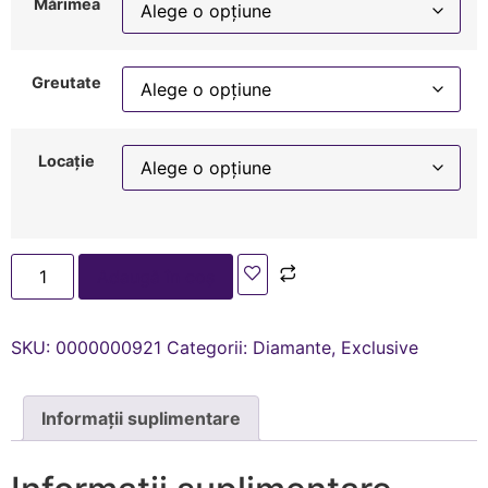
Mărimea
Greutate
Locație
Adaugă în coș
SKU:
0000000921
Categorii:
Diamante
,
Exclusive
Informații suplimentare