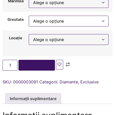
Mărimea
Greutate
Locație
Adaugă în coș
SKU:
0000003091
Categorii:
Diamante
,
Exclusive
Informații suplimentare