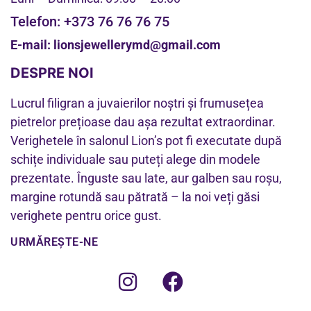
Telefon:
+373 76 76 76 75
E-mail:
lionsjewellerymd@gmail.com
DESPRE NOI
Lucrul filigran a juvaierilor noștri și frumusețea
pietrelor prețioase dau așa rezultat extraordinar.
Verighetele în salonul Lion’s pot fi executate după
schițe individuale sau puteți alege din modele
prezentate. Înguste sau late, aur galben sau roșu,
margine rotundă sau pătrată – la noi veți găsi
verighete pentru orice gust.
URMĂREȘTE-NE