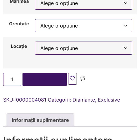
Mărimea
Greutate
Locație
Adaugă în coș
SKU:
0000004081
Categorii:
Diamante
,
Exclusive
Informații suplimentare