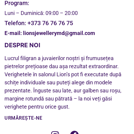
Program:
Luni – Duminică: 09:00 – 20:00
Telefon:
+373 76 76 76 75
E-mail:
lionsjewellerymd@gmail.com
DESPRE NOI
Lucrul filigran a juvaierilor noștri și frumusețea
pietrelor prețioase dau așa rezultat extraordinar.
Verighetele în salonul Lion’s pot fi executate după
schițe individuale sau puteți alege din modele
prezentate. Înguste sau late, aur galben sau roșu,
margine rotundă sau pătrată – la noi veți găsi
verighete pentru orice gust.
URMĂREȘTE-NE