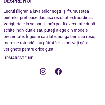
DESPRE NOI
Lucrul filigran a juvaierilor noștri și frumusețea
pietrelor prețioase dau așa rezultat extraordinar.
Verighetele în salonul Lion’s pot fi executate după
schițe individuale sau puteți alege din modele
prezentate. Înguste sau late, aur galben sau roșu,
margine rotundă sau pătrată – la noi veți găsi
verighete pentru orice gust.
URMĂREȘTE-NE