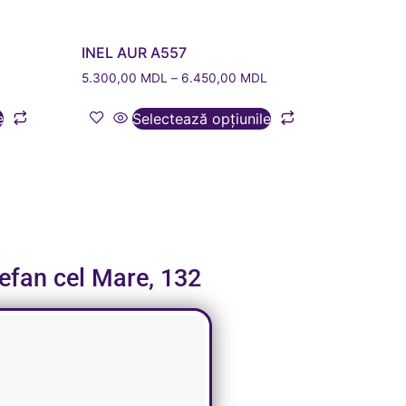
INEL AUR A557
L
5.300,00
MDL
–
6.450,00
MDL
e
Selectează opțiunile
tefan cel Mare, 132