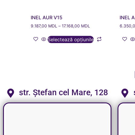
INEL AUR V15
INEL 
9.187,00
MDL
–
17.168,00
MDL
6.350,
Selectează opțiunile
str. Ștefan cel Mare, 128