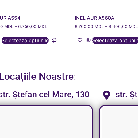
AUR A554
INEL AUR A560A
00
MDL
–
6.750,00
MDL
8.700,00
MDL
–
9.400,00
MD
Selectează opțiunile
Selectează opțiunil
Locațiile Noastre:
str. Ștefan cel Mare, 130
str. Ș