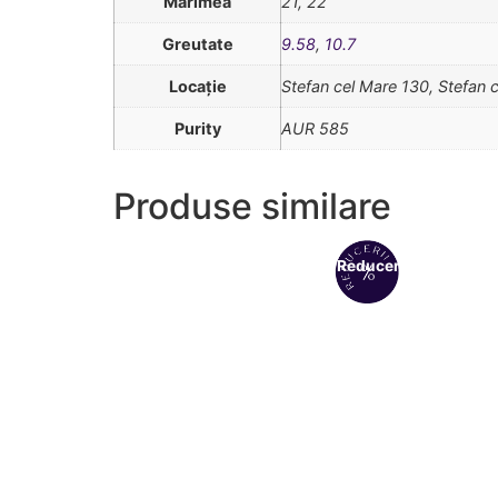
Mărimea
21, 22
Greutate
9.58
,
10.7
Locație
Stefan cel Mare 130, Stefan 
Purity
AUR 585
Produse similare
Reduceri!