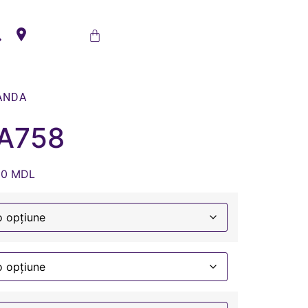
ANDA
 A758
00
MDL