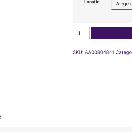
Locație
Adaugă în coș
SKU:
AA00В04841
Catego
e