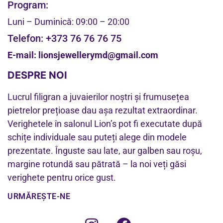
Program:
Luni – Duminică: 09:00 – 20:00
Telefon:
+373 76 76 76 75
E-mail:
lionsjewellerymd@gmail.com
DESPRE NOI
Lucrul filigran a juvaierilor noștri și frumusețea
pietrelor prețioase dau așa rezultat extraordinar.
Verighetele în salonul Lion’s pot fi executate după
schițe individuale sau puteți alege din modele
prezentate. Înguste sau late, aur galben sau roșu,
margine rotundă sau pătrată – la noi veți găsi
verighete pentru orice gust.
URMĂREȘTE-NE