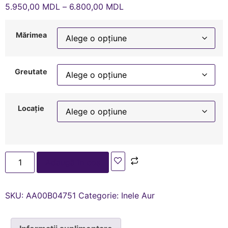
5.950,00
MDL
–
6.800,00
MDL
Mărimea
Greutate
Locație
Adaugă în coș
SKU:
AA00В04751
Categorie:
Inele Aur