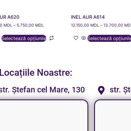
AUR A620
INEL AUR A614
00
MDL
–
5.750,00
MDL
12.150,00
MDL
–
13.700,00
MD
Selectează opțiunile
Selectează opțiunil
Locațiile Noastre:
str. Ștefan cel Mare, 130
str. Ș