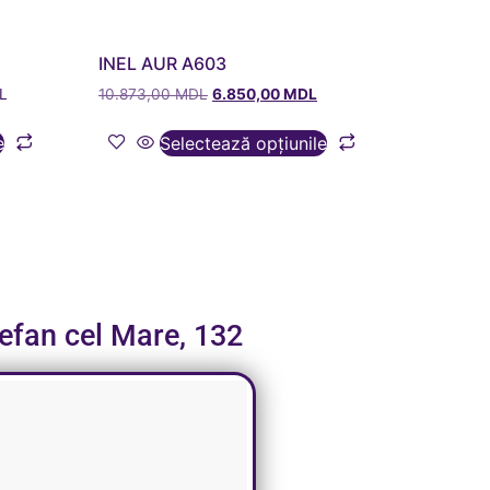
INEL AUR A603
L
10.873,00
MDL
6.850,00
MDL
e
Selectează opțiunile
tefan cel Mare, 132