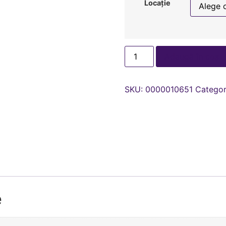
Locație
Adaugă în coș
SKU:
0000010651
Categor
e