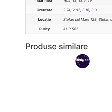
Mărimea
16.5, 18, 18.5, 19
Greutate
2.74
,
2.92
,
3.18
,
3.3
Locație
Stefan cel Mare 128, Stefan 
Purity
AUR 585
Produse similare
Reduceri!