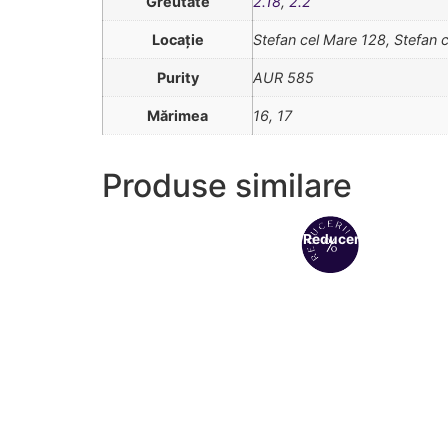
Greutate
2.18
,
2.2
Locație
Stefan cel Mare 128, Stefan 
Purity
AUR 585
Mărimea
16, 17
Produse similare
Reduceri!