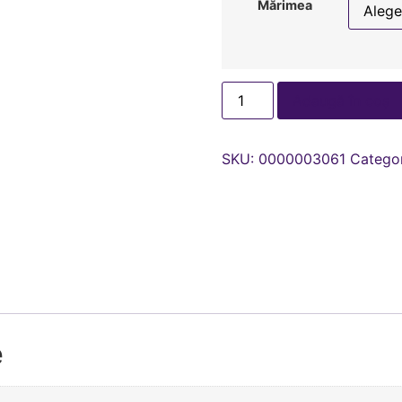
Mărimea
Adaugă în coș
SKU:
0000003061
Categor
e