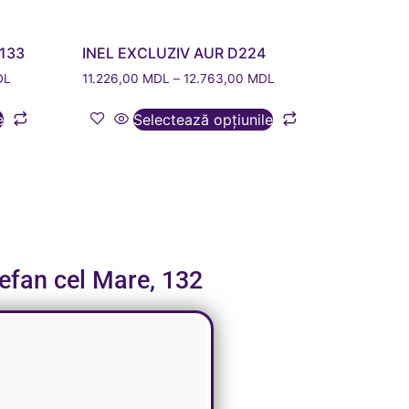
133
INEL EXCLUZIV AUR D224
DL
11.226,00
MDL
–
12.763,00
MDL
e
Selectează opțiunile
tefan cel Mare, 132