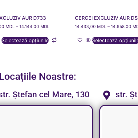
EXCLUZIV AUR D733
CERCEI EXCLUZIV AUR DS
,00
MDL
–
14.144,00
MDL
14.433,00
MDL
–
14.658,00
M
Selectează opțiunile
Selectează opțiunil
Locațiile Noastre:
str. Ștefan cel Mare, 130
str. Ș