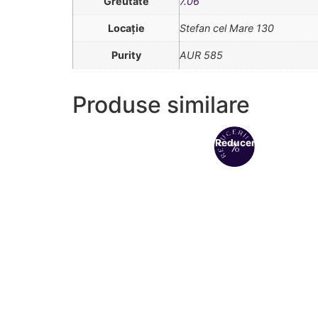
Greutate
7.06
Locație
Stefan cel Mare 130
Purity
AUR 585
Produse similare
Reduceri!