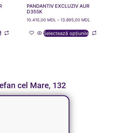
R
PANDANTIV EXCLUZIV AUR
D355K
10.410,00
MDL
–
13.895,00
MDL
e
Selectează opțiunile
tefan cel Mare, 132