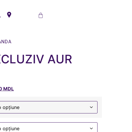
ANDA
XCLUZIV AUR
00
MDL