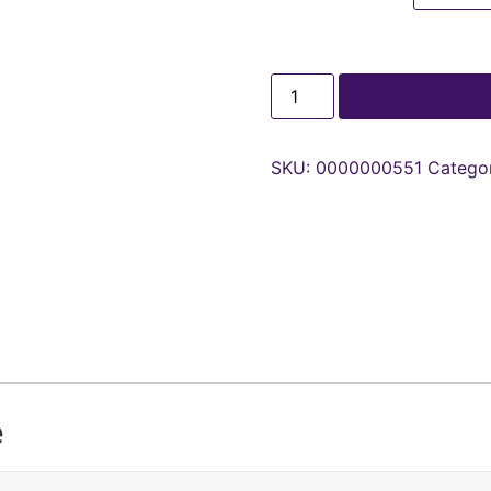
Adaugă în coș
SKU:
0000000551
Categor
e