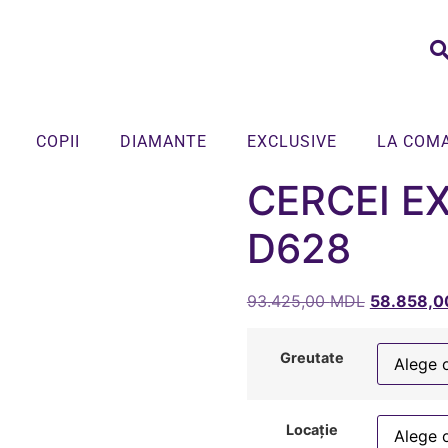
COPII
DIAMANTE
EXCLUSIVE
LA COM
CERCEI E
D628
93.425,00
MDL
58.858,
Greutate
Locație