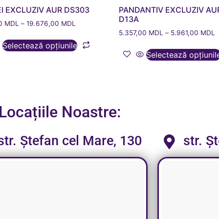
I EXCLUZIV AUR DS303
PANDANTIV EXCLUZIV AU
D13A
00
MDL
–
19.676,00
MDL
5.357,00
MDL
–
5.961,00
MDL
Selectează opțiunile
Selectează opțiunil
Locațiile Noastre:
str. Ștefan cel Mare, 130
str. Ș