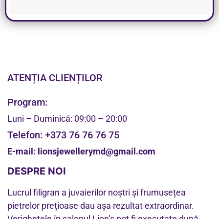
ATENȚIA CLIENȚILOR
Program:
Luni – Duminică: 09:00 – 20:00
Telefon:
+373 76 76 76 75
E-mail:
lionsjewellerymd@gmail.com
DESPRE NOI
Lucrul filigran a juvaierilor noștri și frumusețea
pietrelor prețioase dau așa rezultat extraordinar.
Verighetele în salonul Lion’s pot fi executate după