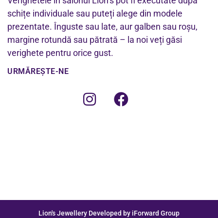
Verighetele în salonul Lion’s pot fi executate după
schițe individuale sau puteți alege din modele
prezentate. Înguste sau late, aur galben sau roșu,
margine rotundă sau pătrată – la noi veți găsi
verighete pentru orice gust.
URMĂREȘTE-NE
Lion's Jewellery Developed by iForward Group