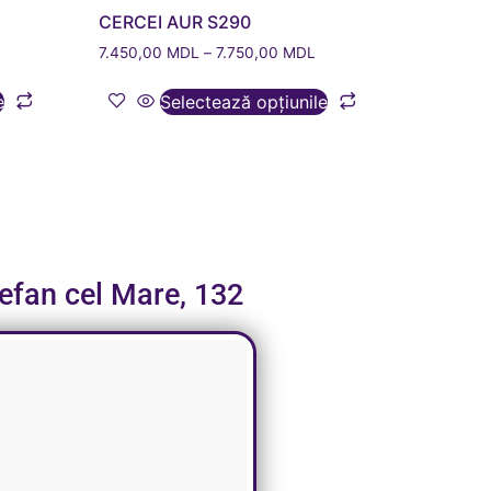
CERCEI AUR S290
7.450,00
MDL
–
7.750,00
MDL
e
Selectează opțiunile
tefan cel Mare, 132