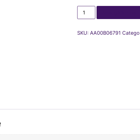
Adaugă în coș
SKU:
AA00В06791
Catego
e