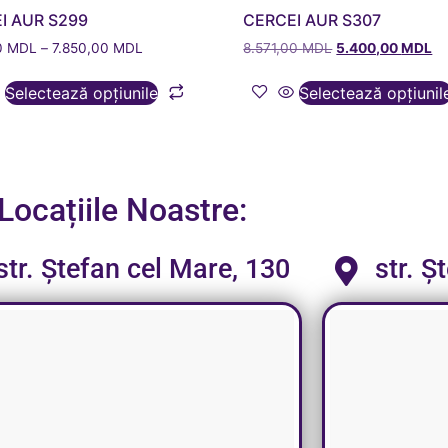
I AUR S299
CERCEI AUR S307
0
MDL
–
7.850,00
MDL
8.571,00
MDL
5.400,00
MDL
Selectează opțiunile
Selectează opțiunil
Locațiile Noastre:
str. Ștefan cel Mare, 130
str. Ș