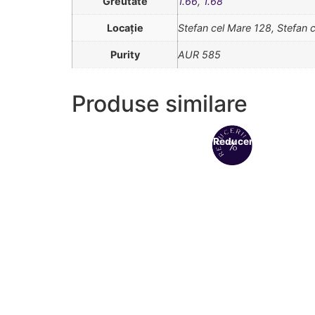
Greutate
1.66
,
1.68
Locație
Stefan cel Mare 128, Stefan 
Purity
AUR 585
Produse similare
Reduceri!