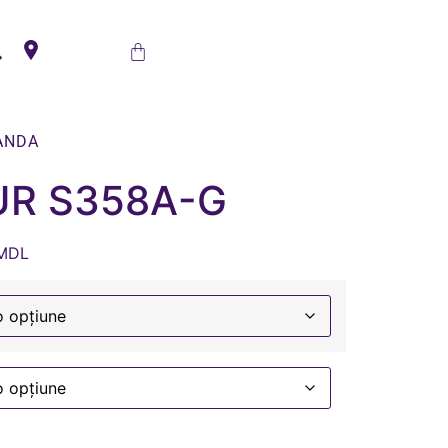
ANDA
UR S358A-G
MDL