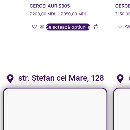
CERCEI AUR S305
CERCE
7.200,00
MDL
–
7.850,00
MDL
7.150,0
Selectează opțiunile
str. Ștefan cel Mare, 128