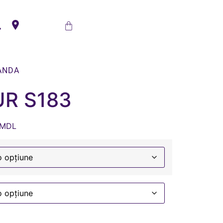
ANDA
UR S183
MDL