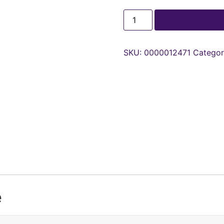
Adaugă în coș
SKU:
0000012471
Categor
e