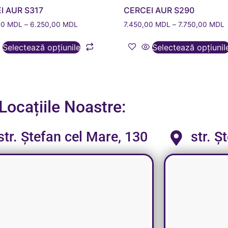
I AUR S317
CERCEI AUR S290
00
MDL
–
6.250,00
MDL
7.450,00
MDL
–
7.750,00
MDL
Selectează opțiunile
Selectează opțiunil
Locațiile Noastre:
str. Ștefan cel Mare, 130
str. Ș