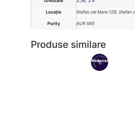
Greutate
3.36
,
3.4
Locație
Stefan cel Mare 128, Stefan 
Purity
AUR 585
Produse similare
Reduceri!