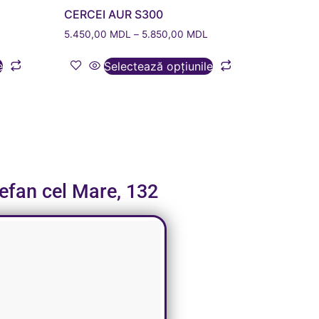
CERCEI AUR S300
5.450,00
MDL
–
5.850,00
MDL
e
Selectează opțiunile
tefan cel Mare, 132