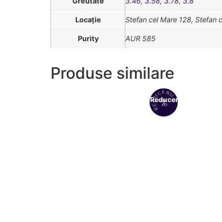
Greutate
3.46
,
3.58
,
3.78
,
3.8
Locație
Stefan cel Mare 128, Stefan 
Purity
AUR 585
Produse similare
Reduceri!