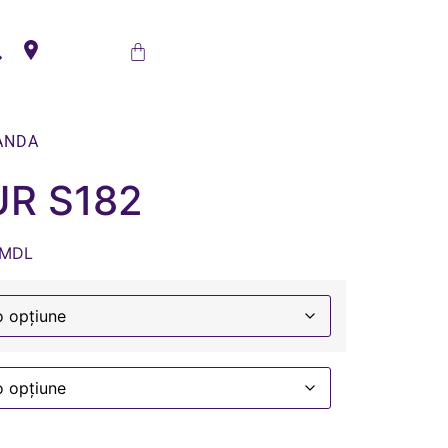
ANDA
UR S182
MDL