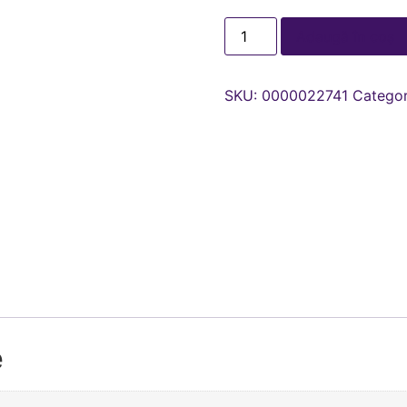
Adaugă în coș
SKU:
0000022741
Categor
e