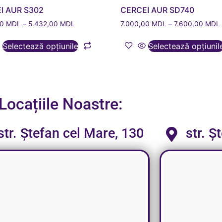
I AUR S302
CERCEI AUR SD740
00
MDL
–
5.432,00
MDL
7.000,00
MDL
–
7.600,00
MDL
Selectează opțiunile
Selectează opțiunil
Locațiile Noastre:
str. Ștefan cel Mare, 130
str. Ș