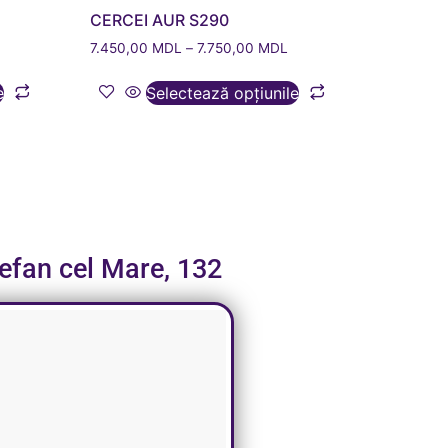
CERCEI AUR S290
7.450,00
MDL
–
7.750,00
MDL
e
Selectează opțiunile
tefan cel Mare, 132