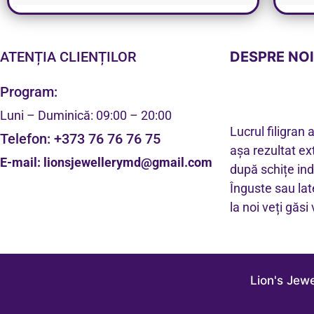
ATENȚIA CLIENȚILOR
DESPRE NO
Program:
Luni – Duminică: 09:00 – 20:00
Lucrul filigran 
Telefon:
+373 76 76 76 75
așa rezultat ex
E-mail:
lionsjewellerymd@gmail.com
după schițe ind
Înguste sau lat
la noi veți găsi
Lion's Jew