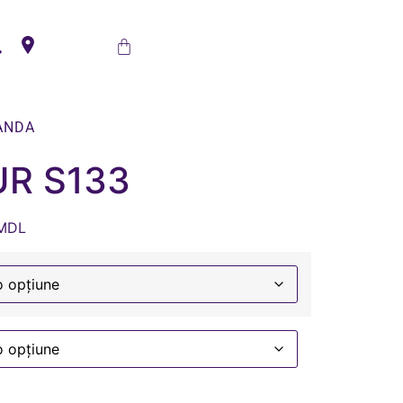
ANDA
UR S133
MDL