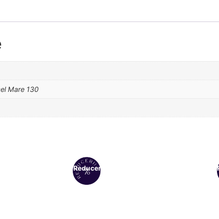
e
cel Mare 130
Reduceri!