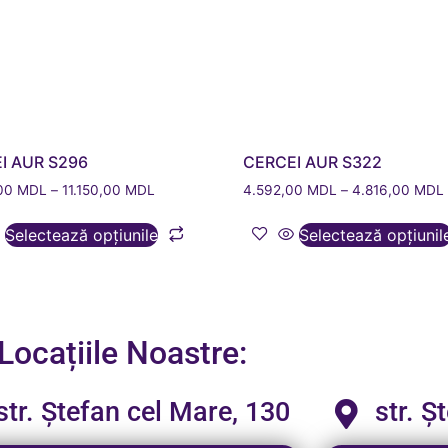
I AUR S296
CERCEI AUR S322
,00
MDL
–
11.150,00
MDL
4.592,00
MDL
–
4.816,00
MDL
Selectează opțiunile
Selectează opțiunil
Locațiile Noastre:
str. Ștefan cel Mare, 130
str. Ș