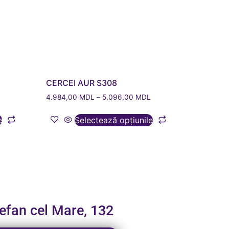
CERCEI AUR S308
4.984,00
MDL
–
5.096,00
MDL
e
Selectează opțiunile
tefan cel Mare, 132