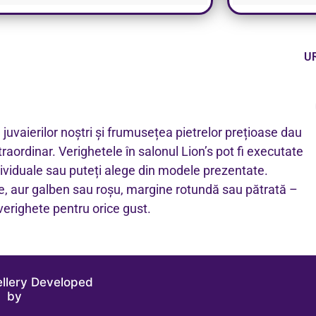
I
U
a juvaierilor noștri și frumusețea pietrelor prețioase dau
traordinar. Verighetele în salonul Lion’s pot fi executate
ividuale sau puteți alege din modele prezentate.
e, aur galben sau roșu, margine rotundă sau pătrată –
 verighete pentru orice gust.
ellery Developed
by