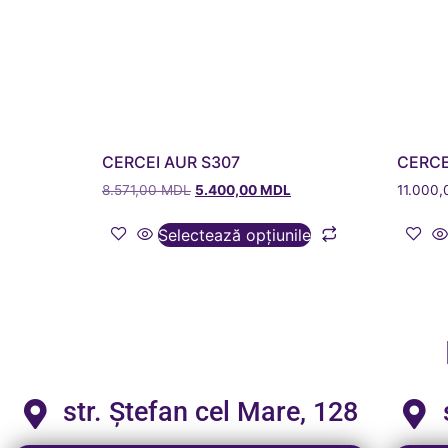
CERCEI AUR S307
CERCE
8.571,00
MDL
5.400,00
MDL
11.000
Selectează opțiunile
str. Ștefan cel Mare, 128