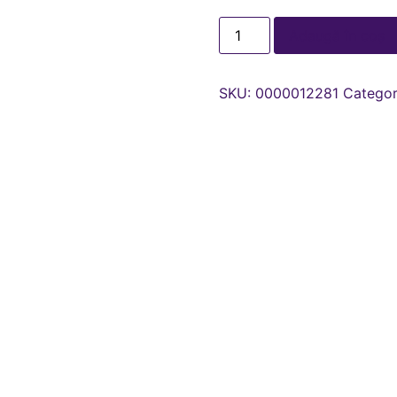
Adaugă în coș
SKU:
0000012281
Categor