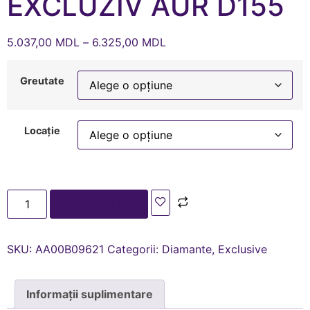
EXCLUZIV AUR D155
5.037,00
MDL
–
6.325,00
MDL
Greutate
Locație
Adaugă în coș
SKU:
AA00В09621
Categorii:
Diamante
,
Exclusive
Informații suplimentare