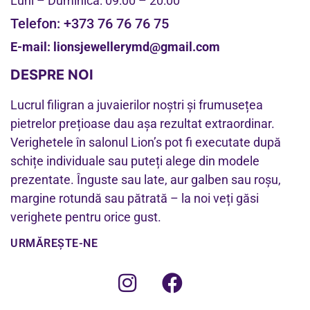
Luni – Duminică: 09:00 – 20:00
Telefon:
+373 76 76 76 75
E-mail:
lionsjewellerymd@gmail.com
DESPRE NOI
Lucrul filigran a juvaierilor noștri și frumusețea
pietrelor prețioase dau așa rezultat extraordinar.
Verighetele în salonul Lion’s pot fi executate după
schițe individuale sau puteți alege din modele
prezentate. Înguste sau late, aur galben sau roșu,
margine rotundă sau pătrată – la noi veți găsi
verighete pentru orice gust.
URMĂREȘTE-NE