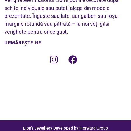
Verighetele în salonul Lion’s pot fi executate după
schițe individuale sau puteți alege din modele
prezentate. Înguste sau late, aur galben sau roșu,
margine rotundă sau pătrată – la noi veți găsi
verighete pentru orice gust.
URMĂREȘTE-NE
Lion's Jewellery Developed by iForward Group