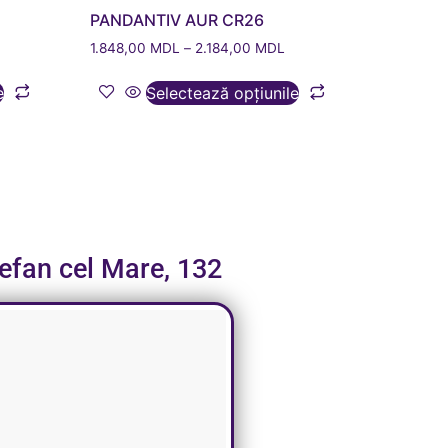
PANDANTIV AUR CR26
L
1.848,00
MDL
–
2.184,00
MDL
e
Selectează opțiunile
tefan cel Mare, 132