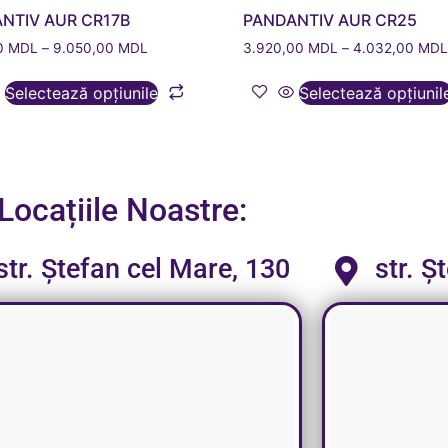
NTIV AUR CR17B
PANDANTIV AUR CR25
00
MDL
–
9.050,00
MDL
3.920,00
MDL
–
4.032,00
MD
Selectează opțiunile
Selectează opțiunil
Locațiile Noastre:
str. Ștefan cel Mare, 130
str. Ș