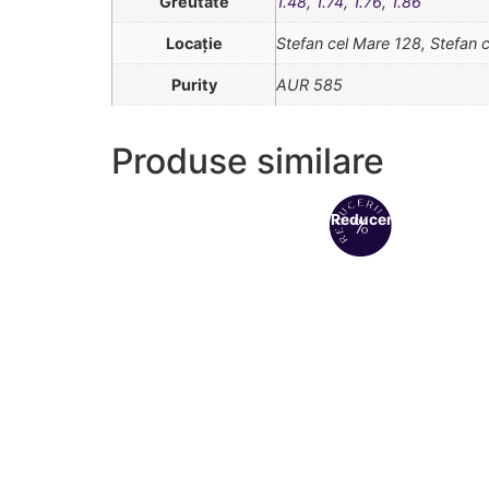
Greutate
1.48
,
1.74
,
1.76
,
1.86
Locație
Stefan cel Mare 128, Stefan 
Purity
AUR 585
Produse similare
Reduceri!