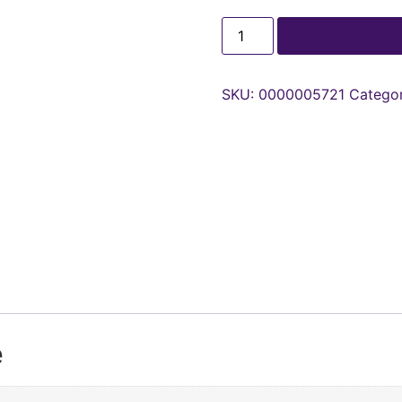
Adaugă în coș
SKU:
0000005721
Categor
e