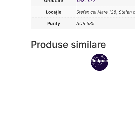
Greutate
1.68
,
1.72
Locație
Stefan cel Mare 128, Stefan 
Purity
AUR 585
Produse similare
Reduceri!