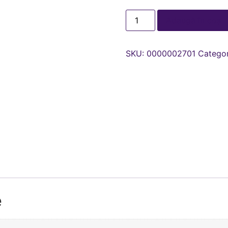
Adaugă în coș
SKU:
0000002701
Categor
e