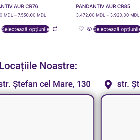
NTIV AUR CR76
PANDANTIV AUR CR85
00
MDL
–
7.550,00
MDL
3.472,00
MDL
–
3.920,00
MDL
Selectează opțiunile
Selectează opțiunil
Locațiile Noastre:
str. Ștefan cel Mare, 130
str. Ș