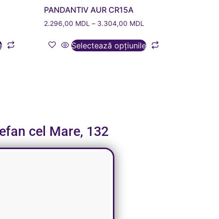
PANDANTIV AUR CR15A
2.296,00
MDL
–
3.304,00
MDL
e
Selectează opțiunile
tefan cel Mare, 132