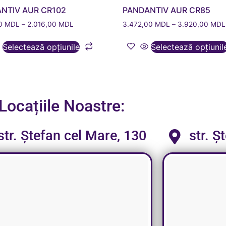
NTIV AUR CR102
PANDANTIV AUR CR85
00
MDL
–
2.016,00
MDL
3.472,00
MDL
–
3.920,00
MDL
Selectează opțiunile
Selectează opțiunil
Locațiile Noastre:
str. Ștefan cel Mare, 130
str. Ș