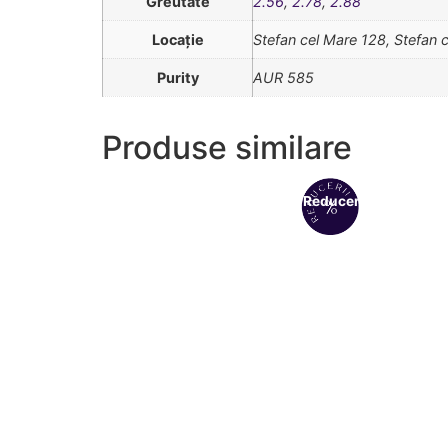
Greutate
2.56
,
2.78
,
2.88
Locație
Stefan cel Mare 128, Stefan 
Purity
AUR 585
Produse similare
Reduceri!