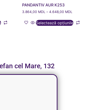
PANDANTIV AUR K253
3.864,00
MDL
–
4.648,00
MDL
e
Selectează opțiunile
tefan cel Mare, 132