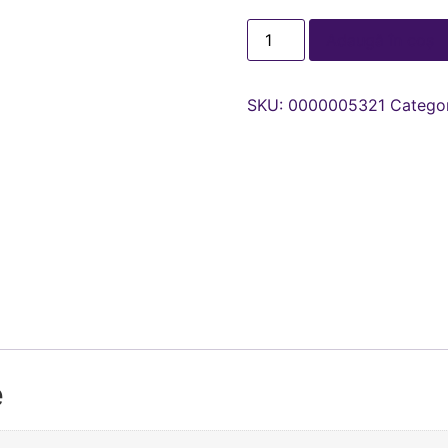
Adaugă în coș
SKU:
0000005321
Catego
e