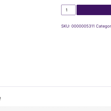
Adaugă în coș
SKU:
0000005311
Categor
e