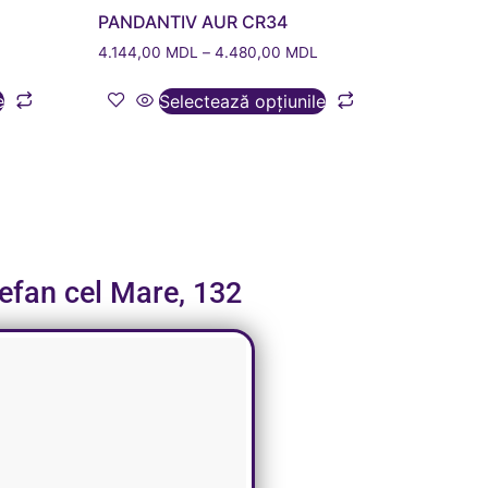
PANDANTIV AUR CR34
4.144,00
MDL
–
4.480,00
MDL
e
Selectează opțiunile
tefan cel Mare, 132