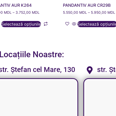
NTIV AUR K264
PANDANTIV AUR CR29B
00
MDL
–
3.752,00
MDL
5.550,00
MDL
–
5.950,00
MDL
Selectează opțiunile
Selectează opțiunil
Locațiile Noastre:
str. Ștefan cel Mare, 130
str. Ș