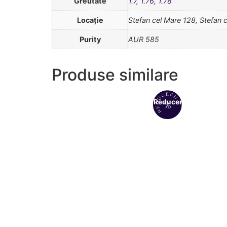
Greutate
1.7
,
1.76
,
1.78
Locație
Stefan cel Mare 128, Stefan 
Purity
AUR 585
Produse similare
Reduceri!