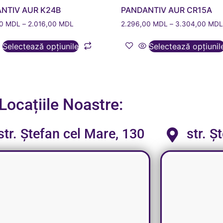
NTIV AUR K24B
PANDANTIV AUR CR15A
00
MDL
–
2.016,00
MDL
2.296,00
MDL
–
3.304,00
MD
Selectează opțiunile
Selectează opțiunil
Locațiile Noastre:
str. Ștefan cel Mare, 130
str. Ș