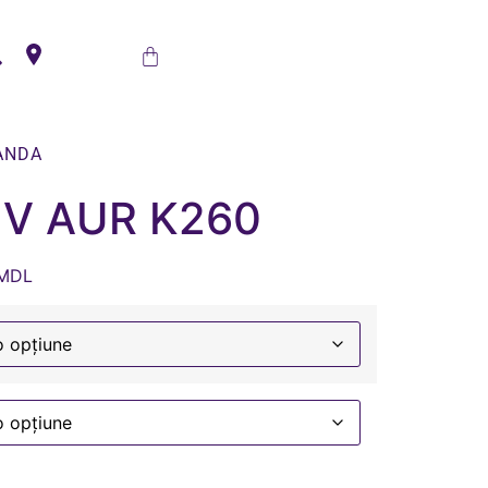
ANDA
V AUR K260
MDL