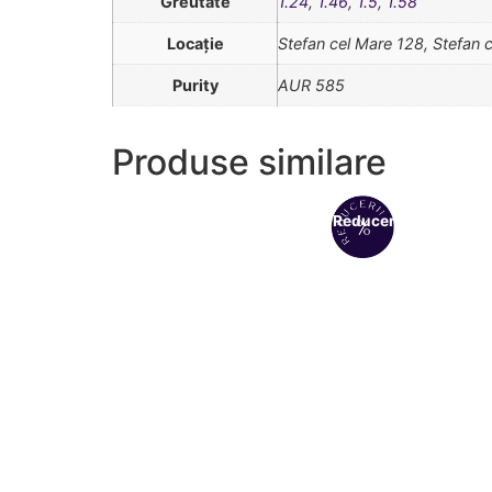
Greutate
1.24
,
1.46
,
1.5
,
1.58
Locație
Stefan cel Mare 128, Stefan 
Purity
AUR 585
Produse similare
Reduceri!