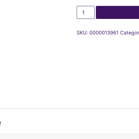
Adaugă în coș
SKU:
0000013961
Categor
e