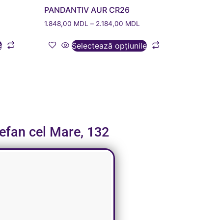
PANDANTIV AUR CR26
L
1.848,00
MDL
–
2.184,00
MDL
e
Selectează opțiunile
tefan cel Mare, 132