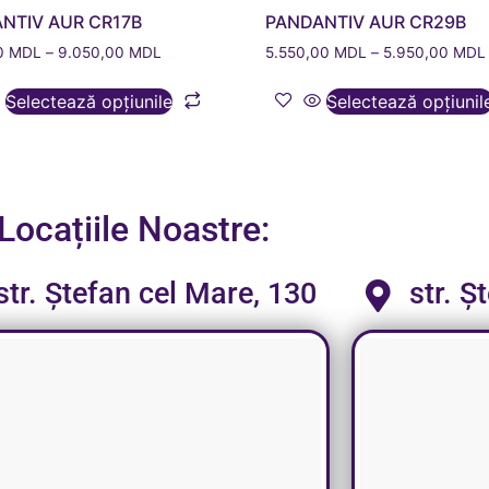
NTIV AUR CR17B
PANDANTIV AUR CR29B
00
MDL
–
9.050,00
MDL
5.550,00
MDL
–
5.950,00
MDL
Selectează opțiunile
Selectează opțiunil
Locațiile Noastre:
str. Ștefan cel Mare, 130
str. Ș