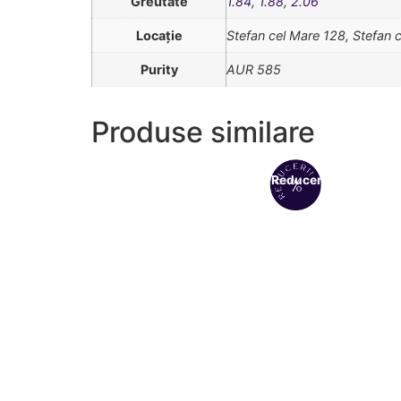
Greutate
1.84
,
1.88
,
2.06
Locație
Stefan cel Mare 128, Stefan 
Purity
AUR 585
Produse similare
Reduceri!