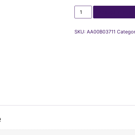
Adaugă în coș
SKU:
AA00В03711
Categor
e