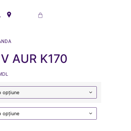
ANDA
V AUR K170
MDL