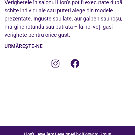
Verighetele în salonul Lion’s pot fi executate după
schițe individuale sau puteți alege din modele
prezentate. Înguste sau late, aur galben sau roșu,
margine rotundă sau pătrată – la noi veți găsi
verighete pentru orice gust.
URMĂREȘTE-NE
Lion's Jewellery Developed by iForward Group