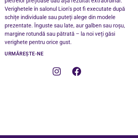
pietrelor prețioase dau așa rezultat extraordinar.
Verighetele în salonul Lion’s pot fi executate după
schițe individuale sau puteți alege din modele
prezentate. Înguste sau late, aur galben sau roșu,
margine rotundă sau pătrată – la noi veți găsi
verighete pentru orice gust.
URMĂREȘTE-NE