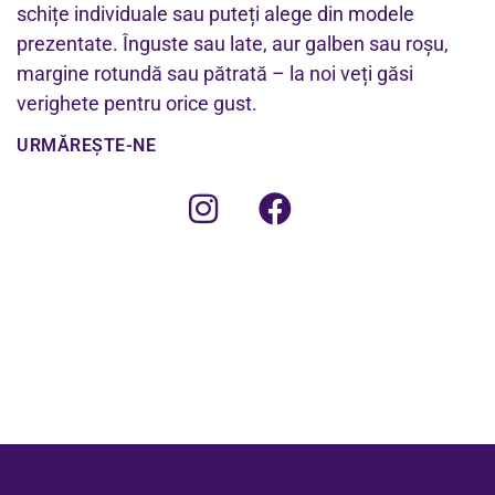
schițe individuale sau puteți alege din modele
prezentate. Înguste sau late, aur galben sau roșu,
margine rotundă sau pătrată – la noi veți găsi
verighete pentru orice gust.
URMĂREȘTE-NE
Lion's Jewellery Developed by iForward Group