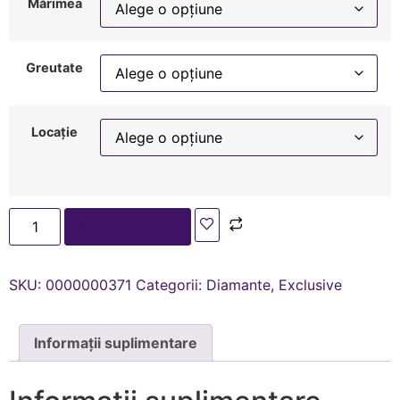
Mărimea
Greutate
Locație
Adaugă în coș
SKU:
0000000371
Categorii:
Diamante
,
Exclusive
Informații suplimentare