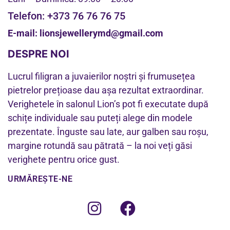
Telefon:
+373 76 76 76 75
E-mail:
lionsjewellerymd@gmail.com
DESPRE NOI
Lucrul filigran a juvaierilor noștri și frumusețea
pietrelor prețioase dau așa rezultat extraordinar.
Verighetele în salonul Lion’s pot fi executate după
schițe individuale sau puteți alege din modele
prezentate. Înguste sau late, aur galben sau roșu,
margine rotundă sau pătrată – la noi veți găsi
verighete pentru orice gust.
URMĂREȘTE-NE