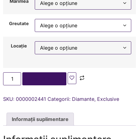
Mărimea
Greutate
Locație
Adaugă în coș
SKU:
0000002441
Categorii:
Diamante
,
Exclusive
Informații suplimentare