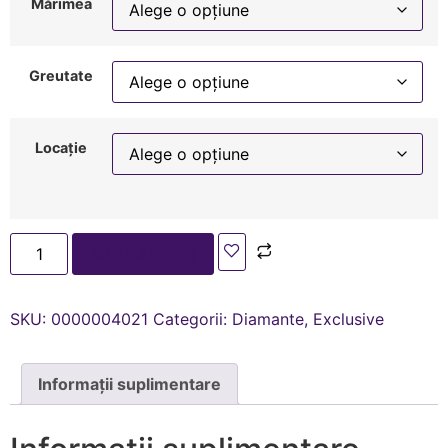
Mărimea
Greutate
Locație
Adaugă în coș
SKU:
0000004021
Categorii:
Diamante
,
Exclusive
Informații suplimentare