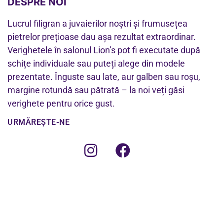
DESPRE NOI
Lucrul filigran a juvaierilor noștri și frumusețea
pietrelor prețioase dau așa rezultat extraordinar.
Verighetele în salonul Lion’s pot fi executate după
schițe individuale sau puteți alege din modele
prezentate. Înguste sau late, aur galben sau roșu,
margine rotundă sau pătrată – la noi veți găsi
verighete pentru orice gust.
URMĂREȘTE-NE