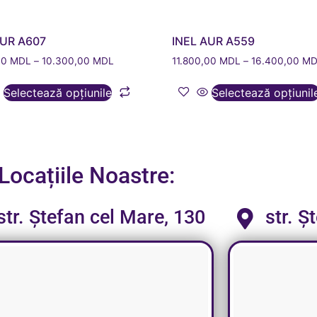
AUR A607
INEL AUR A559
00
MDL
–
10.300,00
MDL
11.800,00
MDL
–
16.400,00
MD
Selectează opțiunile
Selectează opțiunil
Locațiile Noastre:
str. Ștefan cel Mare, 130
str. Ș