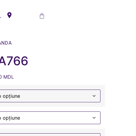
ANDA
 A766
00
MDL