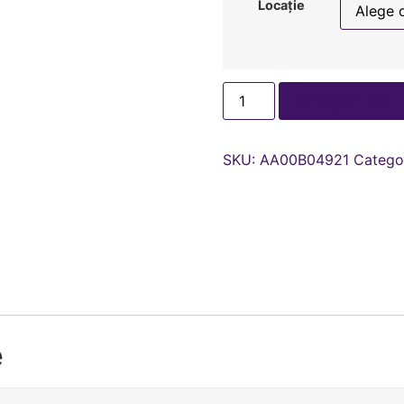
Locație
Adaugă în coș
SKU:
AA00В04921
Catego
e