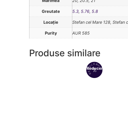
Mărimea
20, 20.5, 21
Greutate
5.3
,
5.76
,
5.8
Locație
Stefan cel Mare 128, Stefan 
Purity
AUR 585
Produse similare
Reduceri!