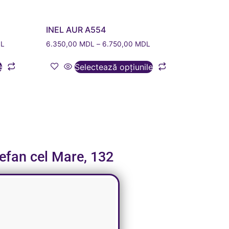
INEL AUR A554
L
6.350,00
MDL
–
6.750,00
MDL
e
Selectează opțiunile
tefan cel Mare, 132