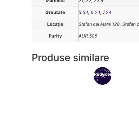
Mărimea
21, 22, 22.5
Greutate
5.54
,
6.24
,
7.24
Locație
Stefan cel Mare 128, Stefan 
Purity
AUR 585
Produse similare
Reduceri!