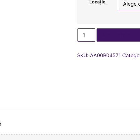
Locație
Adaugă în coș
SKU:
AA00В04571
Catego
e