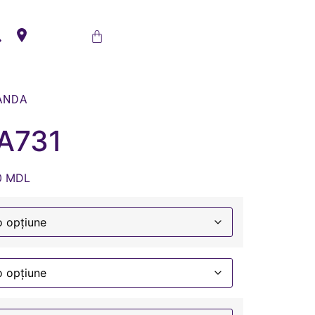
ANDA
A731
0
MDL