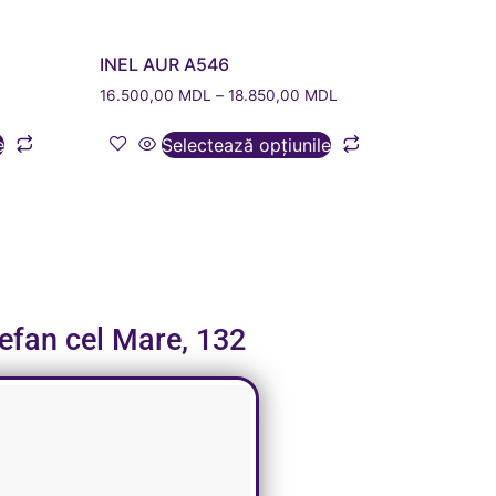
INEL AUR A546
16.500,00
MDL
–
18.850,00
MDL
e
Selectează opțiunile
tefan cel Mare, 132