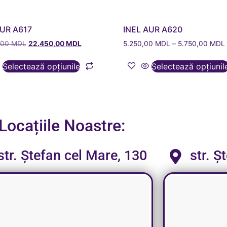
AUR A617
INEL AUR A620
,00
MDL
22.450,00
MDL
5.250,00
MDL
–
5.750,00
MDL
Selectează opțiunile
Selectează opțiunil
Locațiile Noastre:
str. Ștefan cel Mare, 130
str. Ș