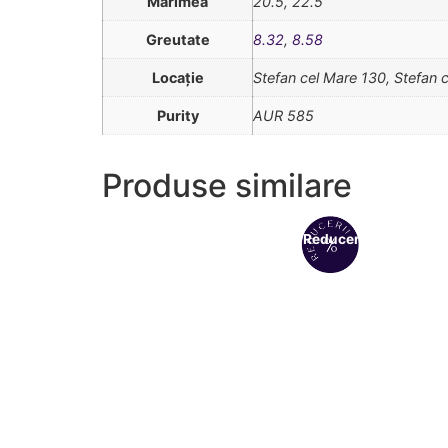
Mărimea
20.5, 22.5
Greutate
8.32
,
8.58
Locație
Stefan cel Mare 130, Stefan 
Purity
AUR 585
Produse similare
Reduceri!