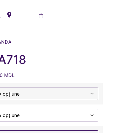
ANDA
A718
00
MDL