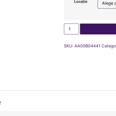
Locație
Adaugă în coș
SKU:
AA00В04441
Catego
e