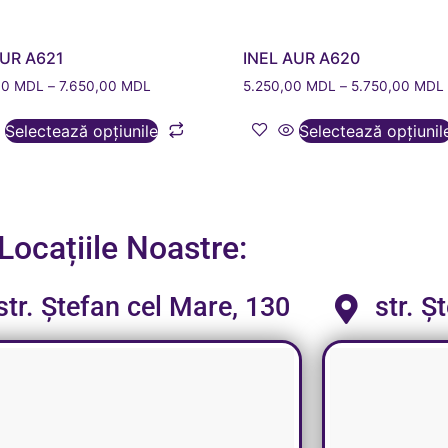
AUR A621
INEL AUR A620
00
MDL
–
7.650,00
MDL
5.250,00
MDL
–
5.750,00
MDL
Selectează opțiunile
Selectează opțiunil
Locațiile Noastre:
str. Ștefan cel Mare, 130
str. Ș