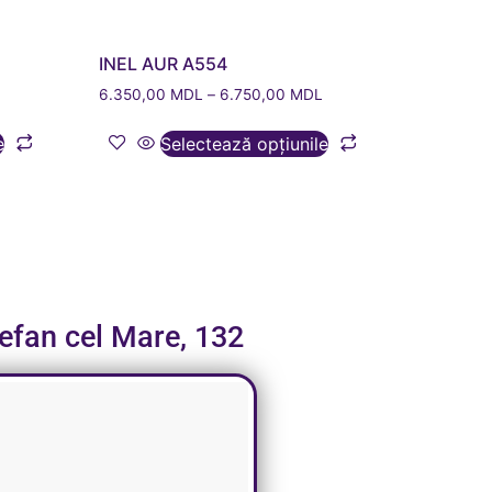
INEL AUR A554
6.350,00
MDL
–
6.750,00
MDL
e
Selectează opțiunile
tefan cel Mare, 132