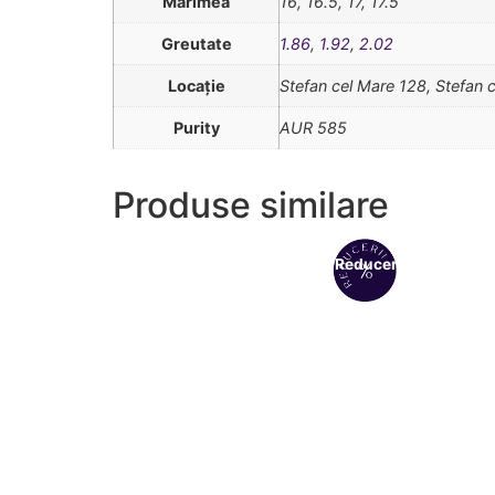
Mărimea
16, 16.5, 17, 17.5
Greutate
1.86
,
1.92
,
2.02
Locație
Stefan cel Mare 128, Stefan 
Purity
AUR 585
Produse similare
Reduceri!