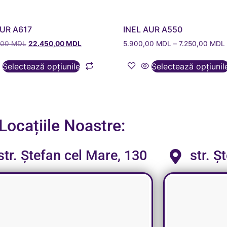
AUR A617
INEL AUR A550
,00
MDL
22.450,00
MDL
5.900,00
MDL
–
7.250,00
MDL
Selectează opțiunile
Selectează opțiunil
Locațiile Noastre:
str. Ștefan cel Mare, 130
str. Ș