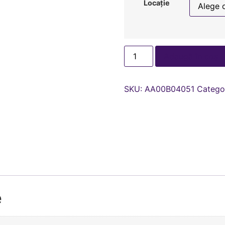
Locație
Adaugă în coș
SKU:
AA00В04051
Catego
e