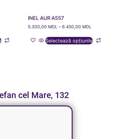
INEL AUR A557
5.300,00
MDL
–
6.450,00
MDL
e
Selectează opțiunile
tefan cel Mare, 132