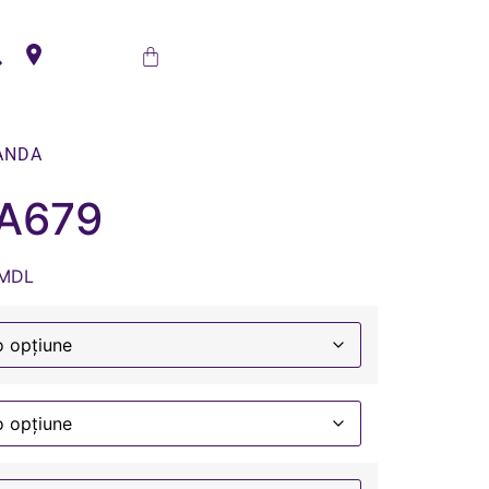
ANDA
 A679
MDL