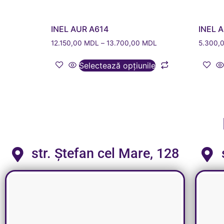
INEL AUR A614
INEL 
12.150,00
MDL
–
13.700,00
MDL
5.300,
Selectează opțiunile
str. Ștefan cel Mare, 128