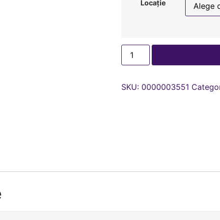
Locație
Adaugă în coș
SKU:
0000003551
Catego
e