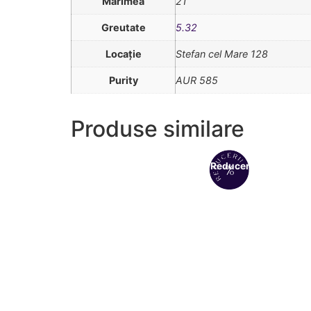
Mărimea
21
Greutate
5.32
Locație
Stefan cel Mare 128
Purity
AUR 585
Produse similare
Reduceri!