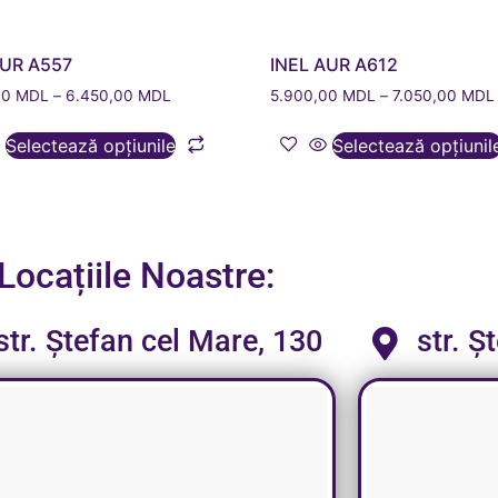
AUR A557
INEL AUR A612
00
MDL
–
6.450,00
MDL
5.900,00
MDL
–
7.050,00
MDL
Selectează opțiunile
Selectează opțiunil
Locațiile Noastre:
str. Ștefan cel Mare, 130
str. Ș