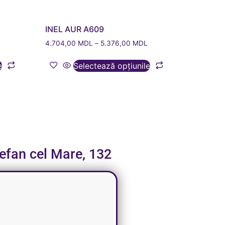
INEL AUR A609
4.704,00
MDL
–
5.376,00
MDL
e
Selectează opțiunile
tefan cel Mare, 132