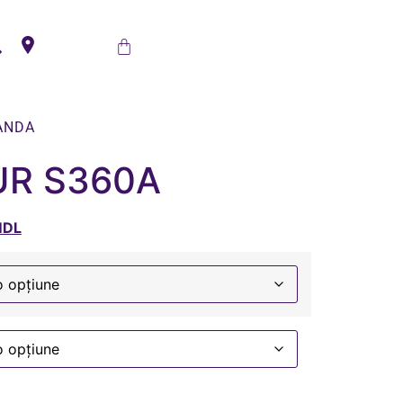
ANDA
UR S360A
DL