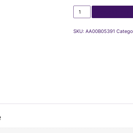
Adaugă în coș
SKU:
AA00В05391
Catego
e