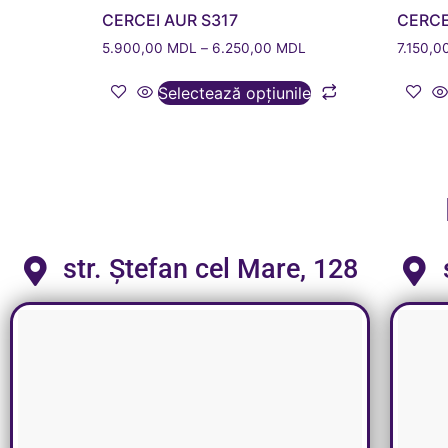
CERCEI AUR S317
CERCE
5.900,00
MDL
–
6.250,00
MDL
7.150,0
Selectează opțiunile
str. Ștefan cel Mare, 128