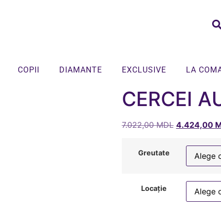
COPII
DIAMANTE
EXCLUSIVE
LA COM
CERCEI A
7.022,00
MDL
4.424,00
M
Greutate
Locație