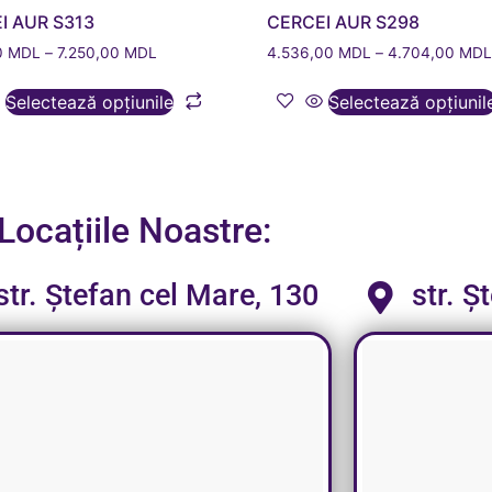
I AUR S313
CERCEI AUR S298
0
MDL
–
7.250,00
MDL
4.536,00
MDL
–
4.704,00
MD
Selectează opțiunile
Selectează opțiunil
Locațiile Noastre:
str. Ștefan cel Mare, 130
str. Ș