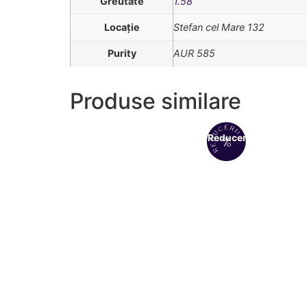
Greutate
1.58
Locație
Stefan cel Mare 132
Purity
AUR 585
Produse similare
Reduceri!