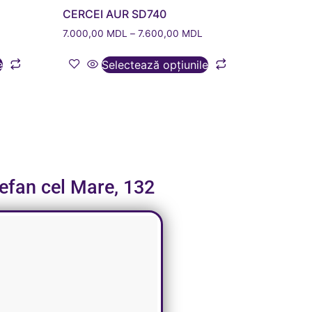
CERCEI AUR SD740
L
7.000,00
MDL
–
7.600,00
MDL
e
Selectează opțiunile
tefan cel Mare, 132