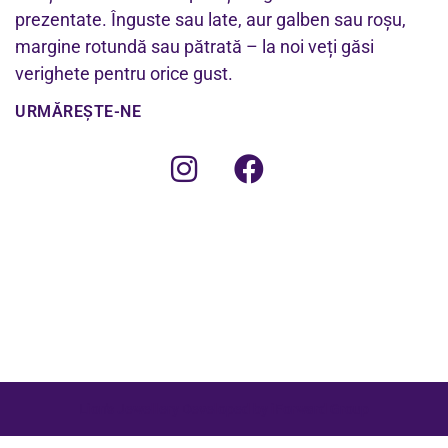
prezentate. Înguste sau late, aur galben sau roșu,
margine rotundă sau pătrată – la noi veți găsi
verighete pentru orice gust.
URMĂREȘTE-NE
Lion's Jewellery Developed by iForward Group