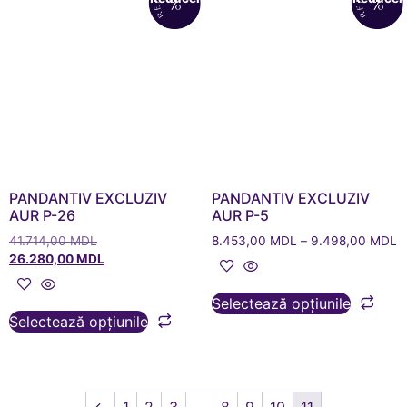
PANDANTIV EXCLUZIV
PANDANTIV EXCLUZIV
AUR P-26
AUR P-5
41.714,00
MDL
8.453,00
MDL
–
9.498,00
MDL
26.280,00
MDL
Selectează opțiunile
Selectează opțiunile
←
1
2
3
…
8
9
10
11